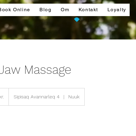
Book Online
Blog
Om
Kontakt
Loyalty
Vis point
 Jaw Massage
r.
Sipisaq Avannarleq 4
|
Nuuk