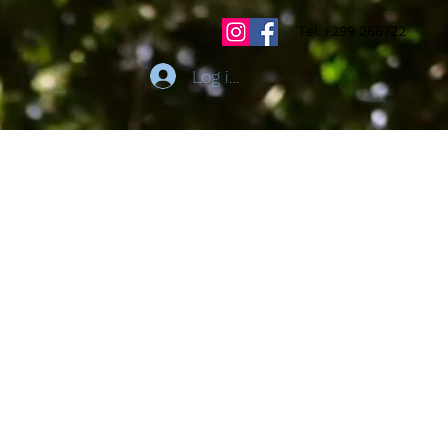
Tel: +299 266722
Log ind