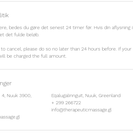
itik
ere, bedes du gøre det senest 24 timer før. Hvis din aflysning ik
et det fulde beløb.
to cancel, please do so no later than 24 hours before. If your 
will be charged the full amount.
inger
q 4, Nuuk 3900,
Eqalugalinnguit, Nuuk, Greenland
+ 299 266722
info@therapeuticmassage.gl
assage.gl