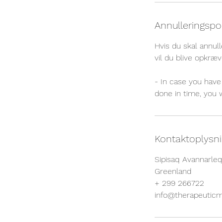
Annulleringspol
Hvis du skal annull
vil du blive opkræv
- In case you have 
done in time, you 
Kontaktoplysn
Sipisaq Avannarle
Greenland
+ 299 266722
info@therapeuticm