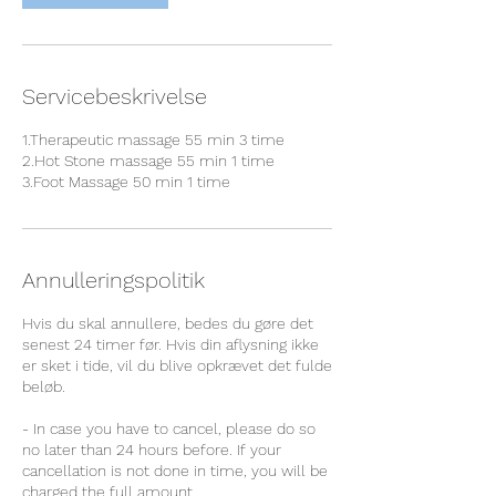
Servicebeskrivelse
1.Therapeutic massage 55 min 3 time
2.Hot Stone massage 55 min 1 time
3.Foot Massage 50 min 1 time
Annulleringspolitik
Hvis du skal annullere, bedes du gøre det
senest 24 timer før. Hvis din aflysning ikke
er sket i tide, vil du blive opkrævet det fulde
beløb.
- In case you have to cancel, please do so
no later than 24 hours before. If your
cancellation is not done in time, you will be
charged the full amount.