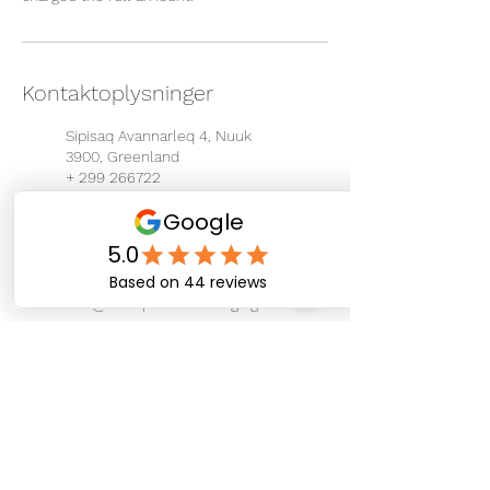
Kontaktoplysninger
Sipisaq Avannarleq 4, Nuuk
3900, Greenland
+ 299 266722
info@therapeuticmassage.gl
Eqalugalinnguit, Nuuk,
Greenland
+ 299 266722
info@therapeuticmassage.gl