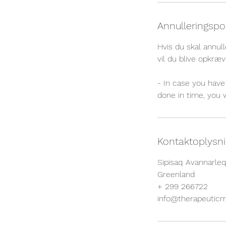
Annulleringspol
Hvis du skal annull
vil du blive opkræv
- In case you have 
done in time, you 
Kontaktoplysn
Sipisaq Avannarle
Greenland
+ 299 266722
info@therapeuticm