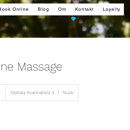
Book Online
Blog
Om
Kontakt
Loyalty
Vis point
one Massage
.
Sipisaq Avannarleq 4
|
Nuuk