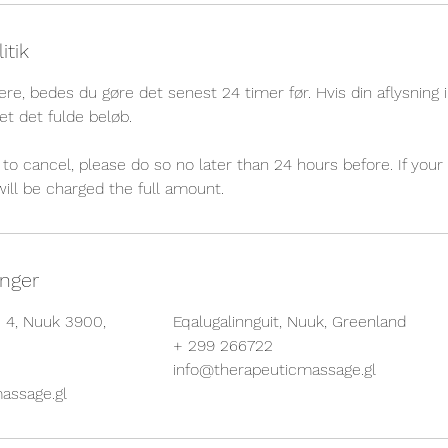
itik
ere, bedes du gøre det senest 24 timer før. Hvis din aflysning ik
et det fulde beløb.
to cancel, please do so no later than 24 hours before. If your 
will be charged the full amount.
inger
q 4, Nuuk 3900,
Eqalugalinnguit, Nuuk, Greenland
+ 299 266722
info@therapeuticmassage.gl
assage.gl