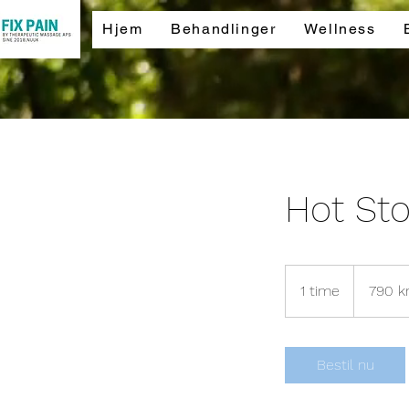
Hjem
Behandlinger
Wellness
Hot St
790
danske
1 time
1
790 kr
kroner
t
i
m
Bestil nu