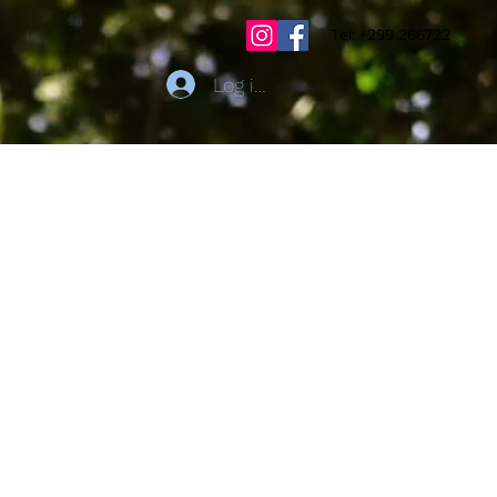
Tel: +299 266722
Log ind