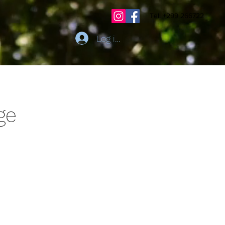
Tel: +299 266722
Log ind
ge