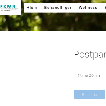
Hjem
Behandlinger
Wellness
Postpa
1 time 20 min
1
t
i
m
Bestil nu
2
0