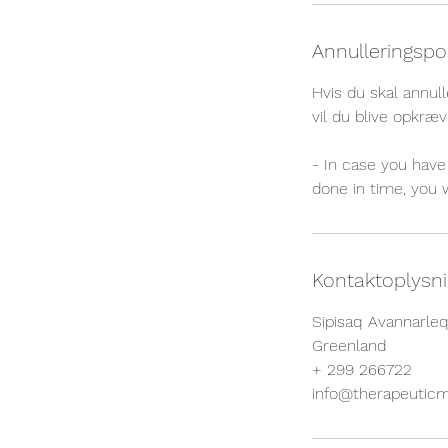
m
i
Annulleringspol
n
Hvis du skal annull
vil du blive opkræv
- In case you have 
done in time, you 
Kontaktoplysn
Sipisaq Avannarle
Greenland
+ 299 266722
info@therapeuticm