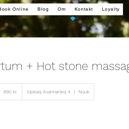
Book Online
Blog
Om
Kontakt
Loyalty
Vis point
rtum + Hot stone massa
890
danske
890 kr.
Sipisaq Avannarleq 4
|
Nuuk
kroner