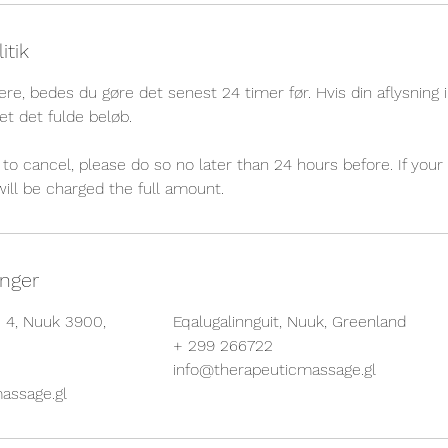
itik
ere, bedes du gøre det senest 24 timer før. Hvis din aflysning ik
et det fulde beløb.
to cancel, please do so no later than 24 hours before. If your 
will be charged the full amount.
inger
q 4, Nuuk 3900,
Eqalugalinnguit, Nuuk, Greenland
+ 299 266722
info@therapeuticmassage.gl
assage.gl